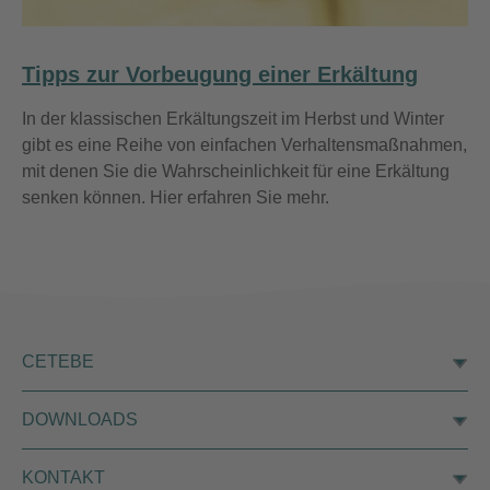
Tipps zur Vorbeugung einer Erkältung
In der klassischen Erkältungszeit im Herbst und Winter
gibt es eine Reihe von einfachen Verhaltensmaßnahmen,
mit denen Sie die Wahrscheinlichkeit für eine Erkältung
senken können. Hier erfahren Sie mehr.
CETEBE
DOWNLOADS
®
Cetebe
ABWEHR plus
®
Cetebe
Abwehr Fit
KONTAKT
Cetebe Abwehr Plus Kapseln Gebrauchsanweisung
®
Cetebe
Vitamin C Retard